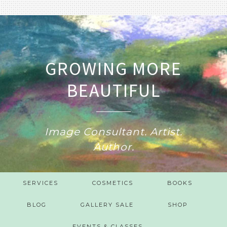
GROWING MORE
BEAUTIFUL
Image Consultant. Artist.
Author.
SERVICES
COSMETICS
BOOKS
BLOG
GALLERY SALE
SHOP
EVENTS & CLASSES